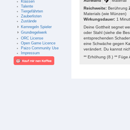
Aufwand
Material
Klassen
Talente
Reichweite:
Berührung
Tiergefährten
Materials (wie Münzen)
Zauberlisten
Wirkungsdauer:
1 Minu
Zustände
Deine Gottheit segnet wer
Kernregeln Spieler
oder Stahl (siehe die Be
Grundregelwerk
entsprechenden Schaden. 
ORC License
Open Game Licence
eine Schwäche gegen Kalt
Paizo Community Use
verändert. Du kannst nic
Impressum
** Erhöhung (8.) ** Füge 