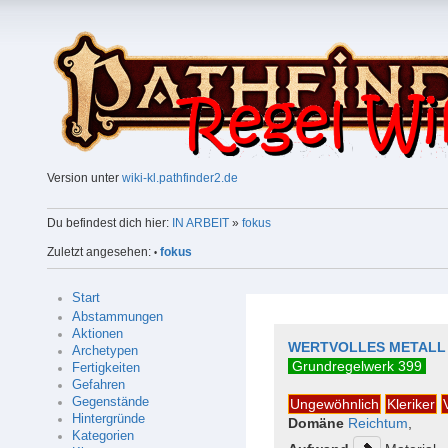
Version unter
wiki-kl.pathfinder2.de
Du befindest dich hier:
IN ARBEIT
»
fokus
Zuletzt angesehen:
fokus
•
Start
Abstammungen
Aktionen
WERTVOLLES METALL
Archetypen
Grundregelwerk 399
Fertigkeiten
Gefahren
Gegenstände
Ungewöhnlich
Kleriker
Hintergründe
Domäne
Reichtum
,
Kategorien