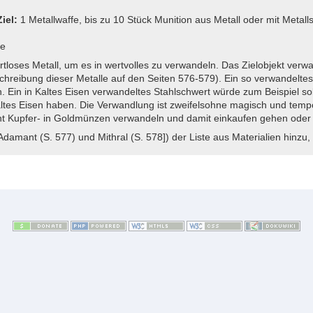
Ziel:
1 Metallwaffe, bis zu 10 Stück Munition aus Metall oder mit Metalls
te
tloses Metall, um es in wertvolles zu verwandeln. Das Zielobjekt verwand
schreibung dieser Metalle auf den Seiten 576-579). Ein so verwandelte
Ein in Kaltes Eisen verwandeltes Stahlschwert würde zum Beispiel so
es Eisen haben. Die Verwandlung ist zweifelsohne magisch und tempor
ht Kupfer- in Goldmünzen verwandeln und damit einkaufen gehen oder 
Adamant (S. 577) und Mithral (S. 578]) der Liste aus Materialien hinzu,