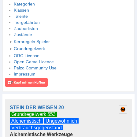
Kategorien
Klassen
Talente
Tiergefährten
Zauberlisten
Zustände
Kernregeln Spieler
Grundregelwerk
ORC License
Open Game Licence
Paizo Community Use
Impressum
STEIN DER WEISEN 20
Grundregelwerk 553
Alchemistisch
Ungewöhnlich
Verbrauchsgegenstand
Alchemistische Werkzeuge