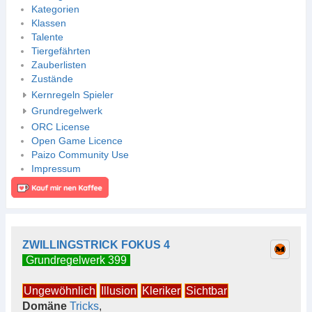
Kategorien
Klassen
Talente
Tiergefährten
Zauberlisten
Zustände
Kernregeln Spieler
Grundregelwerk
ORC License
Open Game Licence
Paizo Community Use
Impressum
ZWILLINGSTRICK FOKUS 4
Grundregelwerk 399
Ungewöhnlich
Illusion
Kleriker
Sichtbar
Domäne
Tricks
,