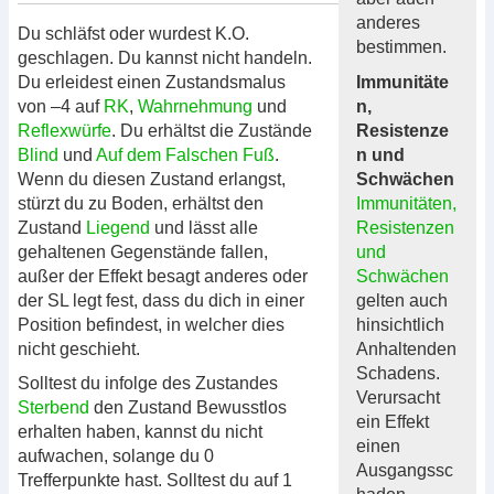
anderes
Du schläfst oder wurdest K.O.
bestimmen.
geschlagen. Du kannst nicht handeln.
Immunitäte
Du erleidest einen Zustandsmalus
n,
von –4 auf
RK
,
Wahrnehmung
und
Resistenze
Reflexwürfe
. Du erhältst die Zustände
n und
Blind
und
Auf dem Falschen Fuß
.
Schwächen
Wenn du diesen Zustand erlangst,
Immunitäten,
stürzt du zu Boden, erhältst den
Resistenzen
Zustand
Liegend
und lässt alle
und
gehaltenen Gegenstände fallen,
Schwächen
außer der Effekt besagt anderes oder
gelten auch
der SL legt fest, dass du dich in einer
hinsichtlich
Position befindest, in welcher dies
Anhaltenden
nicht geschieht.
Schadens.
Solltest du infolge des Zustandes
Verursacht
Sterbend
den Zustand Bewusstlos
ein Effekt
erhalten haben, kannst du nicht
einen
aufwachen, solange du 0
Ausgangssc
Trefferpunkte hast. Solltest du auf 1