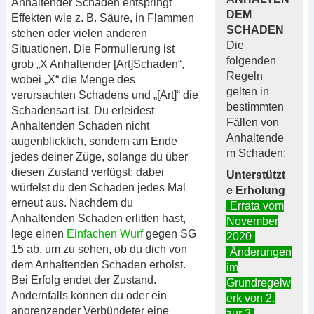
Anhaltender Schaden entspringt
DEM
Effekten wie z. B. Säure, in Flammen
SCHADEN
stehen oder vielen anderen
Die
Situationen. Die Formulierung ist
folgenden
grob „X Anhaltender [Art]Schaden“,
Regeln
wobei „X“ die Menge des
gelten in
verursachten Schadens und „[Art]“ die
bestimmten
Schadensart ist. Du erleidest
Fällen von
Anhaltenden Schaden nicht
Anhaltende
augenblicklich, sondern am Ende
m Schaden:
jedes deiner Züge, solange du über
diesen Zustand verfügst; dabei
Unterstützt
würfelst du den Schaden jedes Mal
e Erholung
erneut aus. Nachdem du
Errata vom
Anhaltenden Schaden erlitten hast,
November
lege einen
Einfachen Wurf
gegen SG
2020
15 ab, um zu sehen, ob du dich von
Änderungen
dem Anhaltenden Schaden erholst.
im
Bei Erfolg endet der Zustand.
Grundregelw
Andernfalls können du oder ein
erk von 2.
angrenzender Verbündeter eine
zur 3.