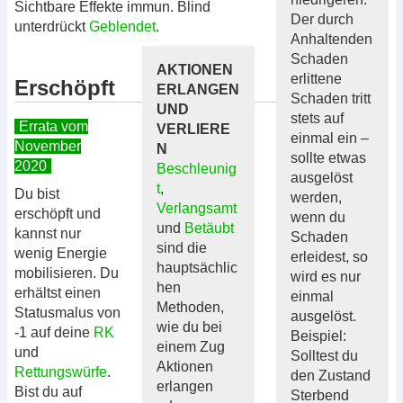
Sichtbare Effekte immun. Blind
Der durch
unterdrückt
Geblendet
.
Anhaltenden
Schaden
AKTIONEN
erlittene
Erschöpft
ERLANGEN
Schaden tritt
UND
stets auf
Errata vom
VERLIERE
einmal ein –
November
N
sollte etwas
2020
Beschleunig
ausgelöst
t
,
Du bist
werden,
Verlangsamt
erschöpft und
wenn du
und
Betäubt
kannst nur
Schaden
sind die
wenig Energie
erleidest, so
hauptsächlic
mobilisieren. Du
wird es nur
hen
erhältst einen
einmal
Methoden,
Statusmalus von
ausgelöst.
wie du bei
-1 auf deine
RK
Beispiel:
einem Zug
und
Solltest du
Aktionen
Rettungswürfe
.
den Zustand
erlangen
Bist du auf
Sterbend