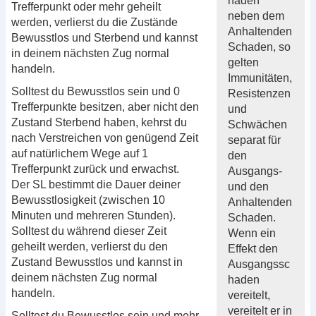
haden
Trefferpunkt oder mehr geheilt
neben dem
werden, verlierst du die Zustände
Anhaltenden
Bewusstlos und Sterbend und kannst
Schaden, so
in deinem nächsten Zug normal
gelten
handeln.
Immunitäten,
Solltest du Bewusstlos sein und 0
Resistenzen
Trefferpunkte besitzen, aber nicht den
und
Zustand Sterbend haben, kehrst du
Schwächen
nach Verstreichen von genügend Zeit
separat für
auf natürlichem Wege auf 1
den
Trefferpunkt zurück und erwachst.
Ausgangs-
Der SL bestimmt die Dauer deiner
und den
Bewusstlosigkeit (zwischen 10
Anhaltenden
Minuten und mehreren Stunden).
Schaden.
Solltest du während dieser Zeit
Wenn ein
geheilt werden, verlierst du den
Effekt den
Zustand Bewusstlos und kannst in
Ausgangssc
deinem nächsten Zug normal
haden
handeln.
vereitelt,
vereitelt er in
Solltest du Bewusstlos sein und mehr