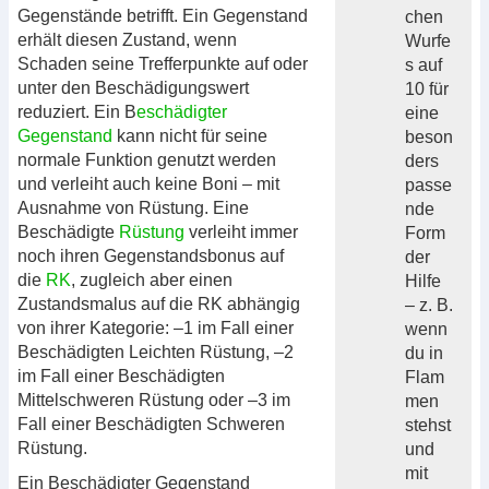
Gegenstände betrifft. Ein Gegenstand
chen
erhält diesen Zustand, wenn
Wurfe
Schaden seine Trefferpunkte auf oder
s auf
unter den Beschädigungswert
10 für
reduziert. Ein B
eschädigter
eine
Gegenstand
kann nicht für seine
beson
normale Funktion genutzt werden
ders
und verleiht auch keine Boni – mit
passe
Ausnahme von Rüstung. Eine
nde
Beschädigte
Rüstung
verleiht immer
Form
noch ihren Gegenstandsbonus auf
der
die
RK
, zugleich aber einen
Hilfe
Zustandsmalus auf die RK abhängig
– z. B.
von ihrer Kategorie: –1 im Fall einer
wenn
Beschädigten Leichten Rüstung, –2
du in
im Fall einer Beschädigten
Flam
Mittelschweren Rüstung oder –3 im
men
Fall einer Beschädigten Schweren
stehst
Rüstung.
und
mit
Ein Beschädigter Gegenstand