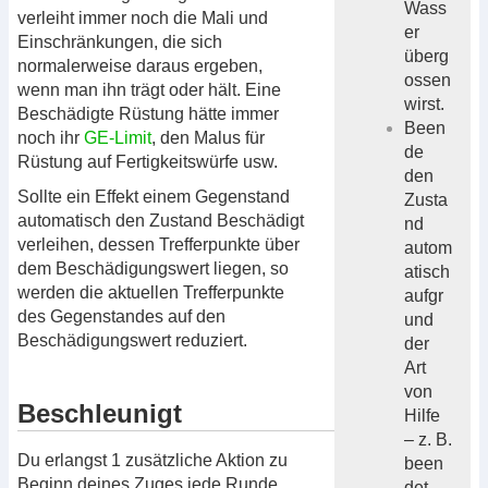
Wass
verleiht immer noch die Mali und
er
Einschränkungen, die sich
überg
normalerweise daraus ergeben,
ossen
wenn man ihn trägt oder hält. Eine
wirst.
Beschädigte Rüstung hätte immer
Been
noch ihr
GE-Limit
, den Malus für
de
Rüstung auf Fertigkeitswürfe usw.
den
Sollte ein Effekt einem Gegenstand
Zusta
automatisch den Zustand Beschädigt
nd
verleihen, dessen Trefferpunkte über
autom
dem Beschädigungswert liegen, so
atisch
werden die aktuellen Trefferpunkte
aufgr
des Gegenstandes auf den
und
Beschädigungswert reduziert.
der
Art
von
Beschleunigt
Hilfe
– z. B.
Du erlangst 1 zusätzliche Aktion zu
been
Beginn deines Zuges jede Runde.
det