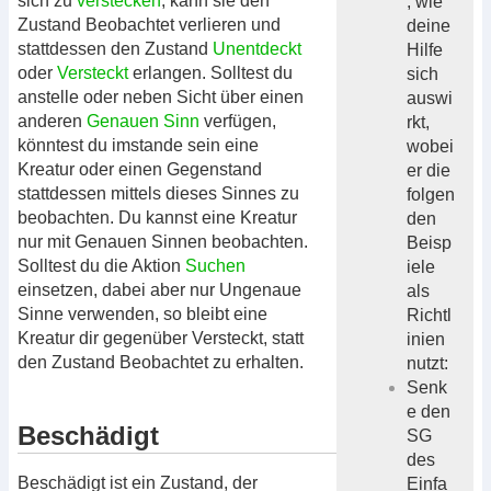
sich zu
verstecken
, kann sie den
, wie
Zustand Beobachtet verlieren und
deine
stattdessen den Zustand
Unentdeckt
Hilfe
oder
Versteckt
erlangen. Solltest du
sich
anstelle oder neben Sicht über einen
auswi
anderen
Genauen Sinn
verfügen,
rkt,
könntest du imstande sein eine
wobei
Kreatur oder einen Gegenstand
er die
stattdessen mittels dieses Sinnes zu
folgen
beobachten. Du kannst eine Kreatur
den
nur mit Genauen Sinnen beobachten.
Beisp
Solltest du die Aktion
Suchen
iele
einsetzen, dabei aber nur Ungenaue
als
Sinne verwenden, so bleibt eine
Richtl
Kreatur dir gegenüber Versteckt, statt
inien
den Zustand Beobachtet zu erhalten.
nutzt:
Senk
e den
Beschädigt
SG
des
Beschädigt ist ein Zustand, der
Einfa