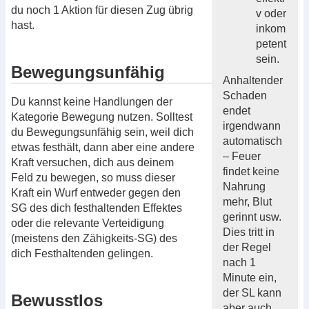
du noch 1 Aktion für diesen Zug übrig
v oder
hast.
inkom
petent
sein.
Bewegungsunfähig
Anhaltender
Schaden
Du kannst keine Handlungen der
endet
Kategorie Bewegung nutzen. Solltest
irgendwann
du Bewegungsunfähig sein, weil dich
automatisch
etwas festhält, dann aber eine andere
– Feuer
Kraft versuchen, dich aus deinem
findet keine
Feld zu bewegen, so muss dieser
Nahrung
Kraft ein Wurf entweder gegen den
mehr, Blut
SG des dich festhaltenden Effektes
gerinnt usw.
oder die relevante Verteidigung
Dies tritt in
(meistens den Zähigkeits-SG) des
der Regel
dich Festhaltenden gelingen.
nach 1
Minute ein,
der SL kann
Bewusstlos
aber auch