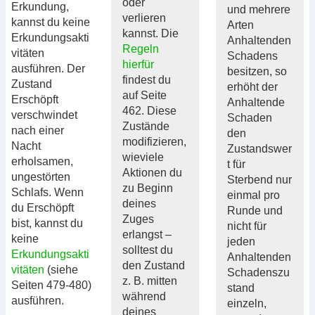
oder
Erkundung,
und mehrere
verlieren
kannst du keine
Arten
kannst. Die
Erkundungsakti
Anhaltenden
Regeln
vitäten
Schadens
hierfür
ausführen. Der
besitzen, so
findest du
Zustand
erhöht der
auf Seite
Erschöpft
Anhaltende
462. Diese
verschwindet
Schaden
Zustände
nach einer
den
modifizieren,
Nacht
Zustandswer
wieviele
erholsamen,
t für
Aktionen du
ungestörten
Sterbend nur
zu Beginn
Schlafs. Wenn
einmal pro
deines
du Erschöpft
Runde und
Zuges
bist, kannst du
nicht für
erlangst –
keine
jeden
solltest du
Erkundungsakti
Anhaltenden
den Zustand
vitäten
(siehe
Schadenszu
z. B. mitten
Seiten 479-480)
stand
während
ausführen.
einzeln,
deines