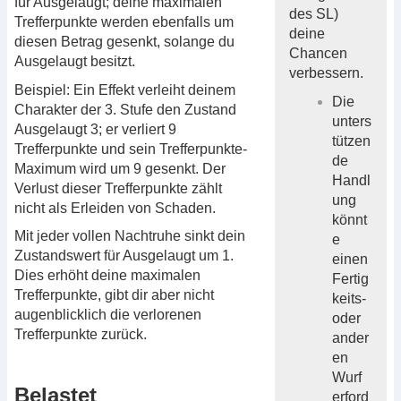
für Ausgelaugt; deine maximalen
des SL)
Trefferpunkte werden ebenfalls um
deine
diesen Betrag gesenkt, solange du
Chancen
Ausgelaugt besitzt.
verbessern.
Beispiel: Ein Effekt verleiht deinem
Die
Charakter der 3. Stufe den Zustand
unters
Ausgelaugt 3; er verliert 9
tützen
Trefferpunkte und sein Trefferpunkte-
de
Maximum wird um 9 gesenkt. Der
Handl
Verlust dieser Trefferpunkte zählt
ung
nicht als Erleiden von Schaden.
könnt
Mit jeder vollen Nachtruhe sinkt dein
e
Zustandswert für Ausgelaugt um 1.
einen
Dies erhöht deine maximalen
Fertig
Trefferpunkte, gibt dir aber nicht
keits-
augenblicklich die verlorenen
oder
Trefferpunkte zurück.
ander
en
Wurf
Belastet
erford