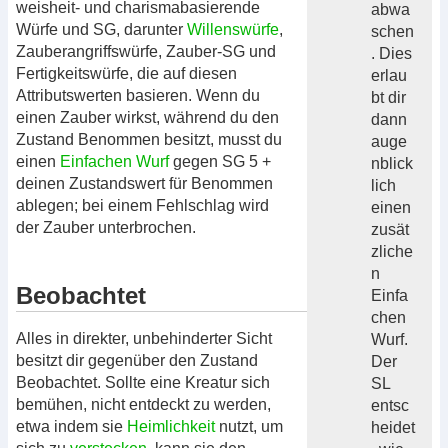
weisheit- und charismabasierende
abwa
Würfe und SG, darunter
Willenswürfe
,
schen
Zauberangriffswürfe, Zauber-SG und
. Dies
Fertigkeitswürfe, die auf diesen
erlau
Attributswerten basieren. Wenn du
bt dir
einen Zauber wirkst, während du den
dann
Zustand Benommen besitzt, musst du
auge
einen
Einfachen Wurf
gegen SG 5 +
nblick
deinen Zustandswert für Benommen
lich
ablegen; bei einem Fehlschlag wird
einen
der Zauber unterbrochen.
zusät
zliche
n
Beobachtet
Einfa
chen
Alles in direkter, unbehinderter Sicht
Wurf.
besitzt dir gegenüber den Zustand
Der
Beobachtet. Sollte eine Kreatur sich
SL
bemühen, nicht entdeckt zu werden,
entsc
etwa indem sie
Heimlichkeit
nutzt, um
heidet