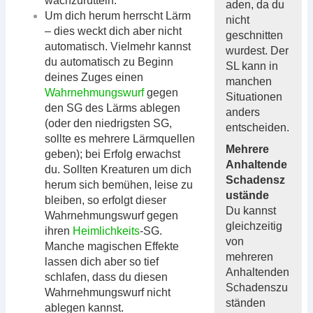
wachzurütteln.
aden, da du
Um dich herum herrscht Lärm
nicht
– dies weckt dich aber nicht
geschnitten
automatisch. Vielmehr kannst
wurdest. Der
du automatisch zu Beginn
SL kann in
deines Zuges einen
manchen
Wahrnehmungswurf
gegen
Situationen
den SG des Lärms ablegen
anders
(oder den niedrigsten SG,
entscheiden.
sollte es mehrere Lärmquellen
Mehrere
geben); bei Erfolg erwachst
Anhaltende
du. Sollten Kreaturen um dich
Schadensz
herum sich bemühen, leise zu
ustände
bleiben, so erfolgt dieser
Du kannst
Wahrnehmungswurf gegen
gleichzeitig
ihren
Heimlichkeits
-SG.
von
Manche magischen Effekte
mehreren
lassen dich aber so tief
Anhaltenden
schlafen, dass du diesen
Schadenszu
Wahrnehmungswurf nicht
ständen
ablegen kannst.