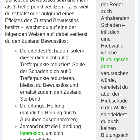
der Regel
als 1 Trefferpunkt besitzen – z. B. weil
auch
du schläfst oder aufgrund eines
Anhaltenden
Effektes den Zustand Bewusstlos
Schaden –
besitzt –, wachst du auf eine der
trifft dich
folgenden Weisen auf; dabei verlierst
eine
du den Zustand Bewusstlos:
Hiebwaffe,
Du erleidest Schaden, sofern
welche
dieser dich nicht auf 0
Blutungssch
Trefferpunkte reduziert. Sollte
aden
der Schaden dich auf 0
verursachen
Trefferpunkte reduzieren,
würde,
bleibst du Bewusstlos und
vereitelst du
erhältst zudem den Zustand
aber den
Sterbend.
Hiebschade
Du erlangst Heilung
n der Waffe,
(natürliche Heilung durch
so erleidest
Ausruhen ausgenommen).
du auch
Jemand nutzt die Handlung
keinen
Interaktion
, um dich
Blutungssch