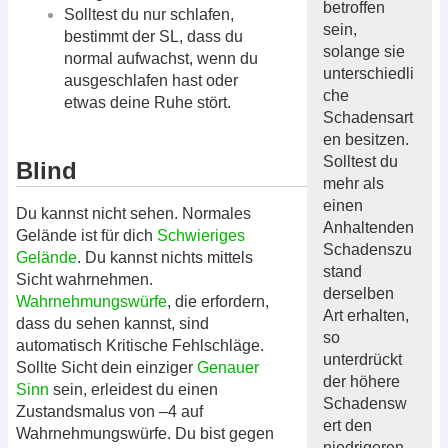
betroffen
Solltest du nur schlafen,
sein,
bestimmt der SL, dass du
solange sie
normal aufwachst, wenn du
unterschiedli
ausgeschlafen hast oder
che
etwas deine Ruhe stört.
Schadensart
en besitzen.
Solltest du
Blind
mehr als
einen
Du kannst nicht sehen. Normales
Anhaltenden
Gelände ist für dich
Schwieriges
Schadenszu
Gelände
. Du kannst nichts mittels
stand
Sicht wahrnehmen.
derselben
Wahrnehmungswürfe
, die erfordern,
Art erhalten,
dass du sehen kannst, sind
so
automatisch Kritische Fehlschläge.
unterdrückt
Sollte Sicht dein einziger
Genauer
der höhere
Sinn
sein, erleidest du einen
Schadensw
Zustandsmalus von –4 auf
ert den
Wahrnehmungswürfe. Du bist gegen
niedrigeren.