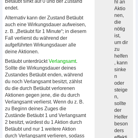
Betäubt sinkt auf 0 und der Zustand
hl an
endet.
Aktio
nen,
Alternativ kann der Zustand Betäubt
die
auch eine Wirkungsdauer aufweisen,
nötig
z. B. „Betäubt für 1 Minute“; in diesem
ist,
Fall verlierst du während der
um dir
aufgeführten Wirkungsdauer alle
zu
deine Aktionen.
helfen
Betäubt unterdrückt
Verlangsamt
.
, kann
Sollte die Wirkungsdauer deines
sinke
Zustandes Betäubt enden, während
n
du noch Verlangsamt besitzt, zählst
oder
du die durch Betäubt verlorenen
steige
Aktionen gegen jene, die du durch
n,
Verlangsamt verlierst. Wenn du z. B.
sollte
zu Beginn deines Zuges die
der
Zustände Betäubt 1 und Verlangsamt
Helfer
2 besitzt, würdest du 1 Aktion durch
beson
Betäubt und nur 1 weitere Aktion
ders
durch Verlangsamt verlieren, sodass
effekti