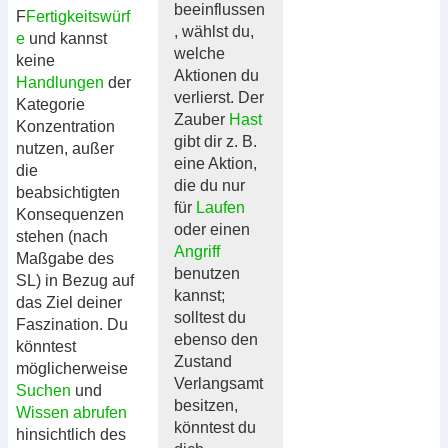
beeinflussen
F
Fertigkeitswürf
, wählst du,
e
und kannst
welche
keine
Aktionen du
Handlungen
der
verlierst. Der
Kategorie
Zauber
Hast
Konzentration
gibt dir z. B.
nutzen, außer
eine Aktion,
die
die du nur
beabsichtigten
für
Laufen
Konsequenzen
oder einen
stehen (nach
Angriff
Maßgabe des
benutzen
SL) in Bezug auf
kannst;
das Ziel deiner
solltest du
Faszination. Du
ebenso den
könntest
Zustand
möglicherweise
Verlangsamt
Suchen
und
besitzen,
Wissen abrufen
könntest du
hinsichtlich des