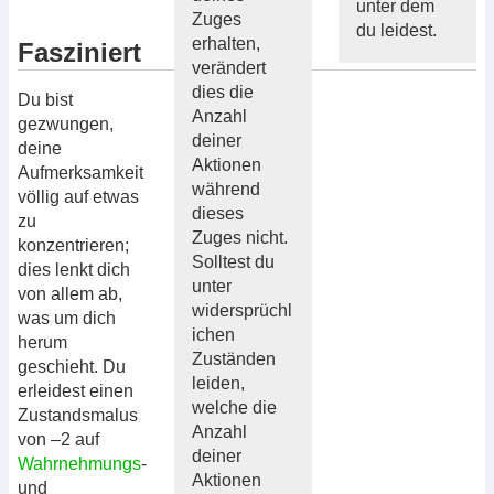
unter dem
Zuges
du leidest.
erhalten,
Fasziniert
verändert
dies die
Du bist
Anzahl
gezwungen,
deiner
deine
Aktionen
Aufmerksamkeit
während
völlig auf etwas
dieses
zu
Zuges nicht.
konzentrieren;
Solltest du
dies lenkt dich
unter
von allem ab,
widersprüchl
was um dich
ichen
herum
Zuständen
geschieht. Du
leiden,
erleidest einen
welche die
Zustandsmalus
Anzahl
von –2 auf
deiner
Wahrnehmungs
-
Aktionen
und