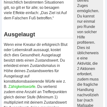
deines
hinsichtlich bestimmten Situationen
Zuges
gilt, so gilt er für alle; so besagen
ermöglichen.
viele Effekte einfach: „Das Ziel ist Auf
Du kannst
dem Falschen Fuß betroffen.“
nur einmal
pro Runde
von solcher
Ausgelaugt
Hilfe
profitieren.
Wenn eine Kreatur dir erfolgreich Blut
Dies ist
oder Lebenskraft aussaugt, kostet
üblicherweis
dich dies Gesundheit. Ausgelaugt
e eine
besitzt stets einen Zustandswert. Du
Aktivität, die
erleidest einen Zustandsmalus in
2 Aktionen
Höhe deines Zustandswertes für
erfordert,
Ausgelaugt auf
zudem muss
konstitutionsbasierende Würfe wie z.
die fragliche
B.
Zähigkeitswürfe
. Du verlierst
Handlung
zudem eine Anzahl an Trefferpunkten
nachvollzieh
gleich deiner Stufe (Minimum 1)
bar (nach
multipliziert mit deinem Zustandswert
Maßgabe