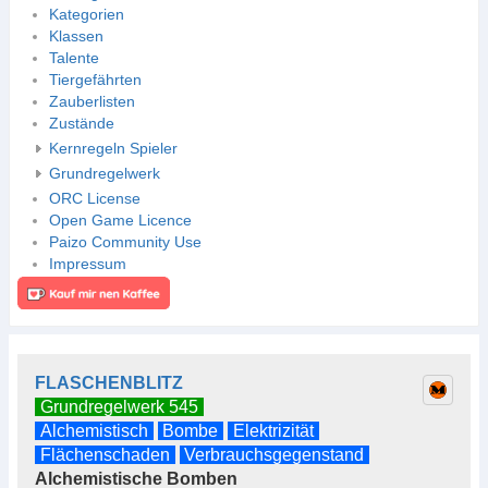
Kategorien
Klassen
Talente
Tiergefährten
Zauberlisten
Zustände
Kernregeln Spieler
Grundregelwerk
ORC License
Open Game Licence
Paizo Community Use
Impressum
FLASCHENBLITZ
Grundregelwerk 545
Alchemistisch
Bombe
Elektrizität
Flächenschaden
Verbrauchsgegenstand
Alchemistische Bomben