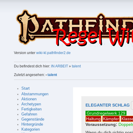
Version unter
wiki-kl.pathfinder2.de
Du befindest dich hier:
IN ARBEIT
»
talent
Zuletzt angesehen:
talent
•
Start
Abstammungen
Aktionen
Archetypen
ELEGANTER SCHLAG
Fertigkeiten
Grundregelwerk 129
Gefahren
Haltung
Kämpfer
Klass
Gegenstände
Voraussetzung:
Doppels
Hintergründe
Kategorien
Wenn du dich richtig pos