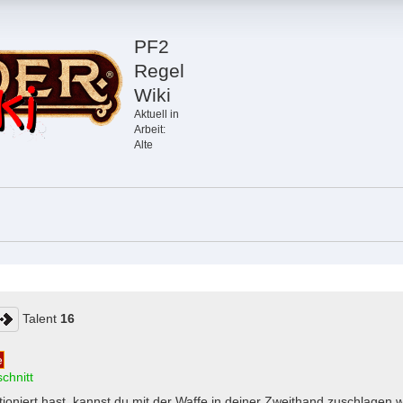
PF2
Regel
Wiki
Aktuell in
Arbeit:
Alte
Talent
16
e
chnitt
itioniert hast, kannst du mit der Waffe in deiner Zweithand zuschlagen