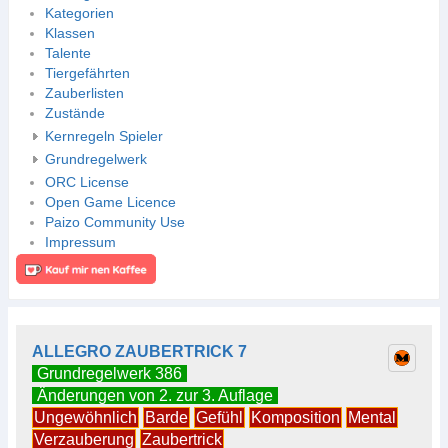
Kategorien
Klassen
Talente
Tiergefährten
Zauberlisten
Zustände
Kernregeln Spieler
Grundregelwerk
ORC License
Open Game Licence
Paizo Community Use
Impressum
ALLEGRO ZAUBERTRICK 7
Grundregelwerk 386
Änderungen von 2. zur 3. Auflage
Ungewöhnlich
Barde
Gefühl
Komposition
Mental
Verzauberung
Zaubertrick