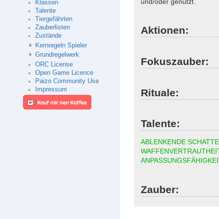
und/oder genutzt.
Klassen
Talente
Tiergefährten
Zauberlisten
Aktionen:
Zustände
Kernregeln Spieler
Grundregelwerk
Fokuszauber:
ORC License
Open Game Licence
Paizo Community Use
Impressum
Rituale:
Talente:
ABLENKENDE SCHATT
WAFFENVERTRAUTHEI
ANPASSUNGSFÄHIGKEI
Zauber: