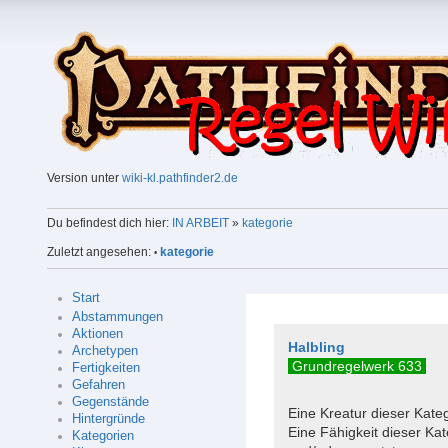
Version unter
wiki-kl.pathfinder2.de
Du befindest dich hier:
IN ARBEIT
»
kategorie
Zuletzt angesehen:
kategorie
•
Start
Abstammungen
Aktionen
Halbling
Archetypen
Grundregelwerk 633
Fertigkeiten
Gefahren
Gegenstände
Eine Kreatur dieser Kate
Hintergründe
Eine Fähigkeit dieser Ka
Kategorien