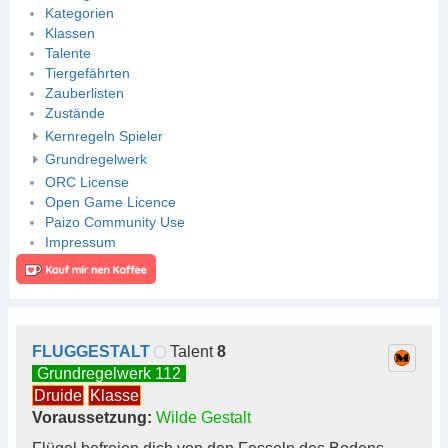
Kategorien
Klassen
Talente
Tiergefährten
Zauberlisten
Zustände
Kernregeln Spieler
Grundregelwerk
ORC License
Open Game Licence
Paizo Community Use
Impressum
FLUGGESTALT
Talent
8
Grundregelwerk 112
Druide
Klasse
Voraussetzung:
Wilde Gestalt