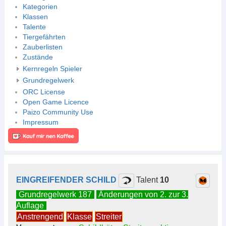
Kategorien
Klassen
Talente
Tiergefährten
Zauberlisten
Zustände
Kernregeln Spieler
Grundregelwerk
ORC License
Open Game Licence
Paizo Community Use
Impressum
EINGREIFENDER SCHILD
Talent
10
Grundregelwerk 187
Änderungen von 2. zur 3.
Auflage
Anstrengend
Klasse
Streiter