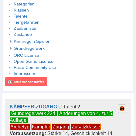
Kategorien
Klassen
Talente
Tiergefährten
Zauberlisten
Zustände
Kernregeln Spieler
Grundregelwerk
ORC License
Open Game Licence
Paizo Community Use
Impressum
KÄMPFER-ZUGANG
Talent
2
Grundregelwerk 224
Änderungen von 4. zur 5.
Auflage
Archetyp
Kämpfer
Zugang
Zusatzklasse
Voraussetzung:
Stärke 14, Geschicklichkeit 14