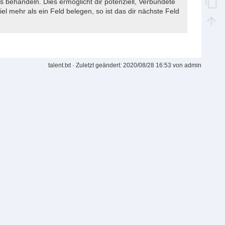
ls behandeln. Dies ermöglicht dir potenziell, Verbündete
iel mehr als ein Feld belegen, so ist das dir nächste Feld
talent.txt
· Zuletzt geändert:
2020/08/28 16:53
von
admin