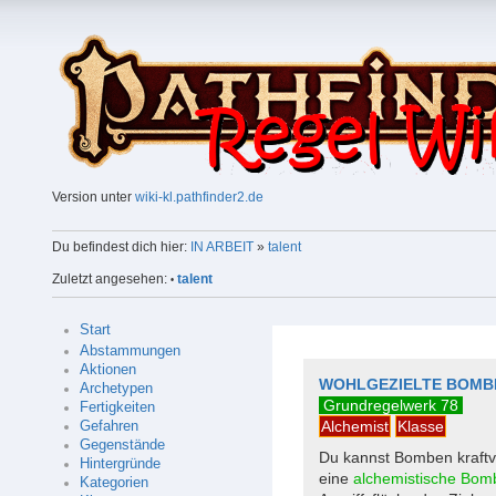
Version unter
wiki-kl.pathfinder2.de
Du befindest dich hier:
IN ARBEIT
»
talent
Zuletzt angesehen:
talent
•
Start
Abstammungen
Aktionen
WOHLGEZIELTE BOMB
Archetypen
Grundregelwerk 78
Fertigkeiten
Alchemist
Klasse
Gefahren
Gegenstände
Du kannst Bomben kraftvo
Hintergründe
eine
alchemistische Bom
Kategorien