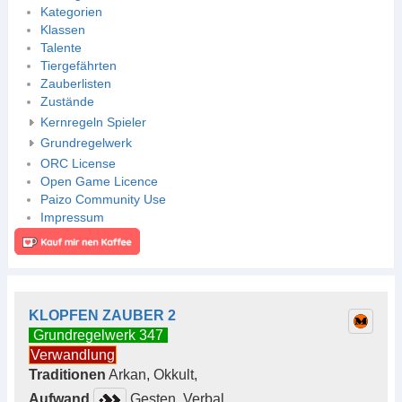
Kategorien
Klassen
Talente
Tiergefährten
Zauberlisten
Zustände
Kernregeln Spieler
Grundregelwerk
ORC License
Open Game Licence
Paizo Community Use
Impressum
KLOPFEN ZAUBER 2
Grundregelwerk 347
Verwandlung
Traditionen
Arkan, Okkult,
Aufwand
Gesten, Verbal