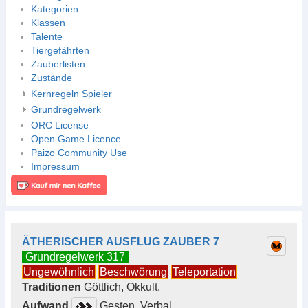
Kategorien
Klassen
Talente
Tiergefährten
Zauberlisten
Zustände
Kernregeln Spieler
Grundregelwerk
ORC License
Open Game Licence
Paizo Community Use
Impressum
ÄTHERISCHER AUSFLUG ZAUBER 7
Grundregelwerk 317
Ungewöhnlich
Beschwörung
Teleportation
Traditionen
Göttlich, Okkult,
Aufwand
Gesten, Verbal