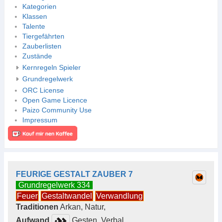
Kategorien
Klassen
Talente
Tiergefährten
Zauberlisten
Zustände
Kernregeln Spieler
Grundregelwerk
ORC License
Open Game Licence
Paizo Community Use
Impressum
FEURIGE GESTALT ZAUBER 7
Grundregelwerk 334
Feuer
Gestaltwandel
Verwandlung
Traditionen
Arkan, Natur,
Aufwand
Gesten, Verbal