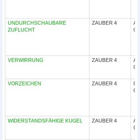
UNDURCHSCHAUBARE
ZAUBER 4
Ar
ZUFLUCHT
Okk
VERWIRRUNG
ZAUBER 4
Ar
Okk
VORZEICHEN
ZAUBER 4
Göt
Okk
WIDERSTANDSFÄHIGE KUGEL
ZAUBER 4
Ar
Okk