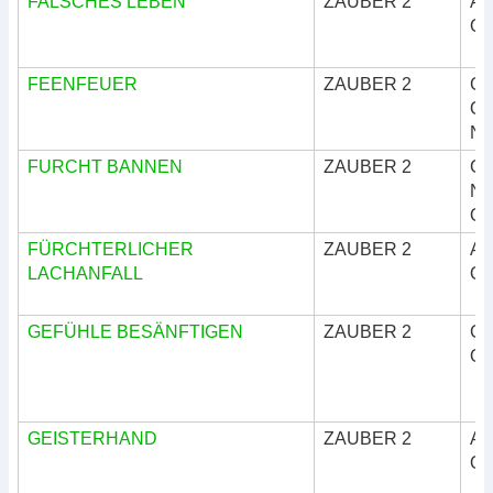
FALSCHES LEBEN
ZAUBER 2
Ar
Okk
FEENFEUER
ZAUBER 2
Göt
Okk
Nat
FURCHT BANNEN
ZAUBER 2
Göt
Nat
Okk
FÜRCHTERLICHER
ZAUBER 2
Ar
LACHANFALL
Okk
GEFÜHLE BESÄNFTIGEN
ZAUBER 2
Göt
Okk
GEISTERHAND
ZAUBER 2
Ar
Okk