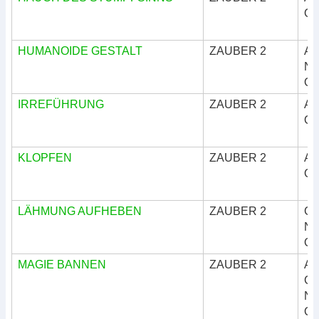
Okk
HUMANOIDE GESTALT
ZAUBER 2
Ar
Nat
Okk
IRREFÜHRUNG
ZAUBER 2
Ar
Okk
KLOPFEN
ZAUBER 2
Ar
Okk
LÄHMUNG AUFHEBEN
ZAUBER 2
Göt
Nat
Okk
MAGIE BANNEN
ZAUBER 2
Ar
Göt
Nat
Okk