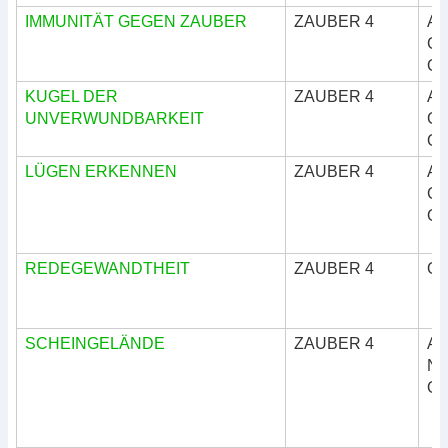
IMMUNITÄT GEGEN ZAUBER
ZAUBER 4
Ar
Göt
Okk
KUGEL DER
ZAUBER 4
Ar
UNVERWUNDBARKEIT
Göt
Okk
LÜGEN ERKENNEN
ZAUBER 4
Ar
Göt
Okk
REDEGEWANDTHEIT
ZAUBER 4
Okk
SCHEINGELÄNDE
ZAUBER 4
Ar
Nat
Okk