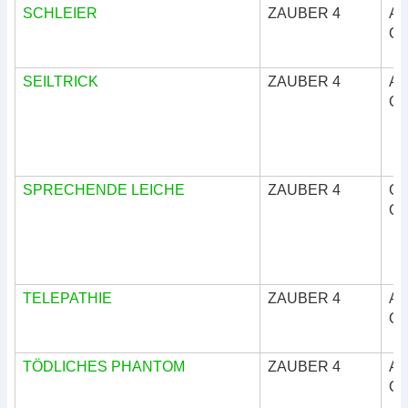
SCHLEIER
ZAUBER 4
Ar
Okk
SEILTRICK
ZAUBER 4
Ar
Okk
SPRECHENDE LEICHE
ZAUBER 4
Göt
Okk
TELEPATHIE
ZAUBER 4
Ar
Okk
TÖDLICHES PHANTOM
ZAUBER 4
Ar
Okk