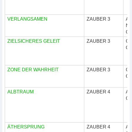
VERLANGSAMEN
ZAUBER 3
Ar
Nat
Okk
ZIELSICHERES GELEIT
ZAUBER 3
Göt
Okk
ZONE DER WAHRHEIT
ZAUBER 3
Göt
Okk
ALBTRAUM
ZAUBER 4
Ar
Okk
ÄTHERSPRUNG
ZAUBER 4
Ar