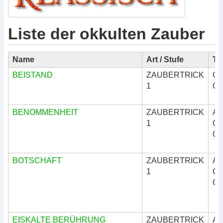
Liste der okkulten Zauber
Name
Art / Stufe
Tr
BEISTAND
ZAUBERTRICK
Göt
1
Okk
BENOMMENHEIT
ZAUBERTRICK
Ar
1
Göt
Okk
BOTSCHAFT
ZAUBERTRICK
Ar
1
Göt
Okk
EISKALTE BERÜHRUNG
ZAUBERTRICK
Ar