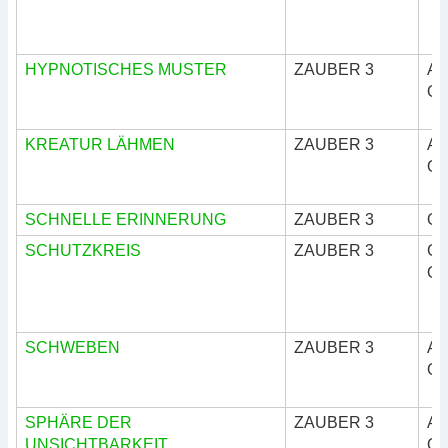
HYPNOTISCHES MUSTER
ZAUBER 3
Ar
Okk
KREATUR LÄHMEN
ZAUBER 3
Ar
Okk
SCHNELLE ERINNERUNG
ZAUBER 3
Okk
SCHUTZKREIS
ZAUBER 3
Göt
Okk
SCHWEBEN
ZAUBER 3
Ar
Okk
SPHÄRE DER
ZAUBER 3
Ar
UNSICHTBARKEIT
Okk