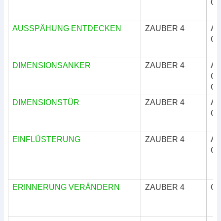
Okk
AUSSPÄHUNG ENTDECKEN
ZAUBER 4
Ar
Okk
DIMENSIONSANKER
ZAUBER 4
Ar
Göt
Okk
DIMENSIONSTÜR
ZAUBER 4
Ar
Okk
EINFLÜSTERUNG
ZAUBER 4
Ar
Okk
ERINNERUNG VERÄNDERN
ZAUBER 4
Okk