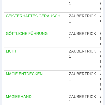
1
Göt
Okk
GEISTERHAFTES GERÄUSCH
ZAUBERTRICK
Ar
1
Okk
GÖTTLICHE FÜHRUNG
ZAUBERTRICK
Göt
1
Nat
Okk
LICHT
ZAUBERTRICK
Ar
1
Göt
Nat
Okk
MAGIE ENTDECKEN
ZAUBERTRICK
Ar
1
Göt
Nat
Okk
MAGIERHAND
ZAUBERTRICK
Ar
1
Okk