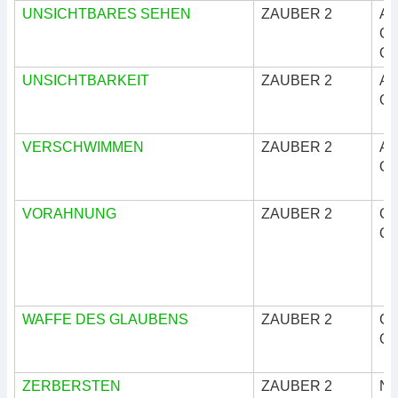
UNSICHTBARES SEHEN
ZAUBER 2
Ar
Göt
Okk
UNSICHTBARKEIT
ZAUBER 2
Ar
Okk
VERSCHWIMMEN
ZAUBER 2
Ar
Okk
VORAHNUNG
ZAUBER 2
Göt
Okk
WAFFE DES GLAUBENS
ZAUBER 2
Göt
Okk
ZERBERSTEN
ZAUBER 2
Nat