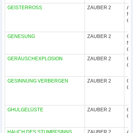
GEISTERROSS
ZAUBER 2
Ar
Nat
Okk
GENESUNG
ZAUBER 2
Göt
Nat
Okk
GERÄUSCHEXPLOSION
ZAUBER 2
Göt
Okk
GESINNUNG VERBERGEN
ZAUBER 2
Göt
Okk
GHULGELÜSTE
ZAUBER 2
Göt
Okk
HAUCH DES STUMPFSINNS
ZAUBER 2
Ar