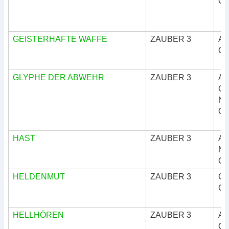
Okk
GEISTERHAFTE WAFFE
ZAUBER 3
Ar
Okk
GLYPHE DER ABWEHR
ZAUBER 3
Ar
Göt
Nat
Okk
HAST
ZAUBER 3
Ar
Nat
Okk
HELDENMUT
ZAUBER 3
Göt
Okk
HELLHÖREN
ZAUBER 3
Ar
Okk