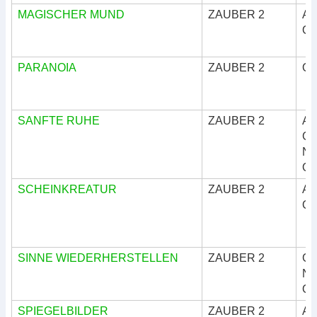
MAGISCHER MUND
ZAUBER 2
Ar
Okk
PARANOIA
ZAUBER 2
Okk
SANFTE RUHE
ZAUBER 2
Ar
Göt
Nat
Okk
SCHEINKREATUR
ZAUBER 2
Ar
Okk
SINNE WIEDERHERSTELLEN
ZAUBER 2
Göt
Nat
Okk
SPIEGELBILDER
ZAUBER 2
Ar