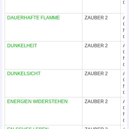
Okk
DAUERHAFTE FLAMME
ZAUBER 2
Ar
Göt
Nat
Okk
DUNKELHEIT
ZAUBER 2
Ar
Göt
Nat
Okk
DUNKELSICHT
ZAUBER 2
Ar
Göt
Nat
Okk
ENERGIEN WIDERSTEHEN
ZAUBER 2
Ar
Göt
Nat
Okk