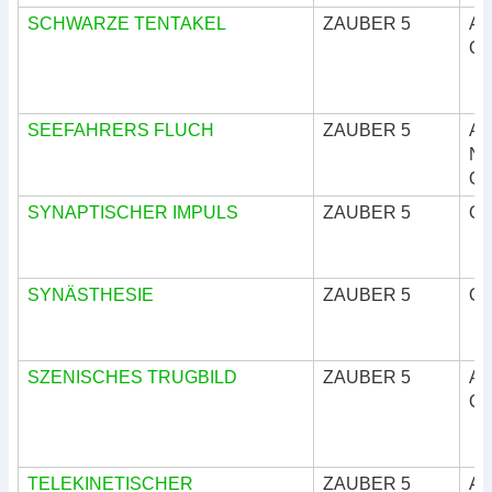
SCHWARZE TENTAKEL
ZAUBER 5
Ar
Okk
SEEFAHRERS FLUCH
ZAUBER 5
Ar
Nat
Okk
SYNAPTISCHER IMPULS
ZAUBER 5
Okk
SYNÄSTHESIE
ZAUBER 5
Okk
SZENISCHES TRUGBILD
ZAUBER 5
Ar
Okk
TELEKINETISCHER
ZAUBER 5
Ar