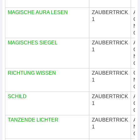
MAGISCHE AURA LESEN
ZAUBERTRICK
Ar
1
Göt
Nat
Okk
MAGISCHES SIEGEL
ZAUBERTRICK
Ar
1
Göt
Nat
Okk
RICHTUNG WISSEN
ZAUBERTRICK
Göt
1
Nat
Okk
SCHILD
ZAUBERTRICK
Ar
1
Göt
Okk
TANZENDE LICHTER
ZAUBERTRICK
Ar
1
Nat
Okk