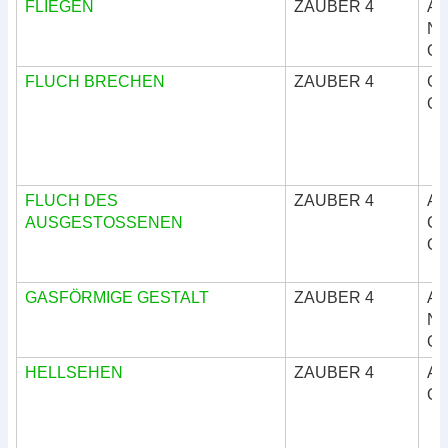
FLIEGEN
ZAUBER 4
Ar
Nat
Okk
FLUCH BRECHEN
ZAUBER 4
Göt
Okk
FLUCH DES
ZAUBER 4
Ar
AUSGESTOSSENEN
Göt
Okk
GASFÖRMIGE GESTALT
ZAUBER 4
Ar
Nat
Okk
HELLSEHEN
ZAUBER 4
Ar
Okk