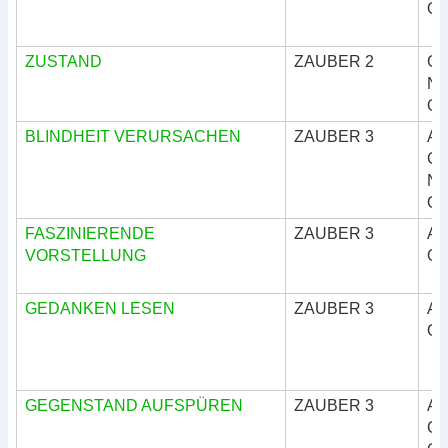
Okk
ZUSTAND
ZAUBER 2
Göt
Nat
Okk
BLINDHEIT VERURSACHEN
ZAUBER 3
Ar
Göt
Nat
Okk
FASZINIERENDE
ZAUBER 3
Ar
VORSTELLUNG
Okk
GEDANKEN LESEN
ZAUBER 3
Ar
Okk
GEGENSTAND AUFSPÜREN
ZAUBER 3
Ar
Göt