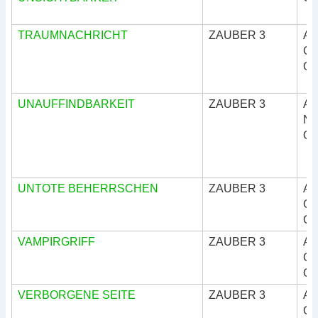
TRAUMNACHRICHT
ZAUBER 3
Ar
Göt
Okk
UNAUFFINDBARKEIT
ZAUBER 3
Ar
Nat
Okk
UNTOTE BEHERRSCHEN
ZAUBER 3
Ar
Göt
Okk
VAMPIRGRIFF
ZAUBER 3
Ar
Göt
Okk
VERBORGENE SEITE
ZAUBER 3
Ar
Okk