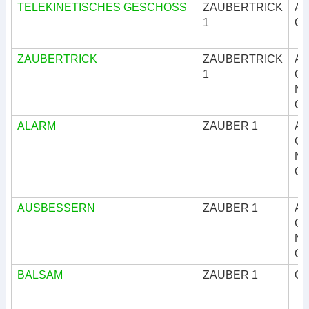
TELEKINETISCHES GESCHOSS
ZAUBERTRICK
Ar
1
Okk
ZAUBERTRICK
ZAUBERTRICK
Ar
1
Göt
Nat
Okk
ALARM
ZAUBER 1
Ar
Göt
Nat
Okk
AUSBESSERN
ZAUBER 1
Ar
Göt
Nat
Okk
BALSAM
ZAUBER 1
Okk