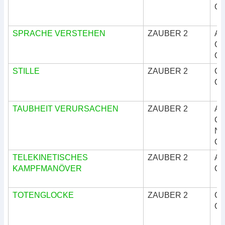
Okk
SPRACHE VERSTEHEN
ZAUBER 2
Ar
Göt
Okk
STILLE
ZAUBER 2
Göt
Okk
TAUBHEIT VERURSACHEN
ZAUBER 2
Ar
Göt
Nat
Okk
TELEKINETISCHES
ZAUBER 2
Ar
KAMPFMANÖVER
Okk
TOTENGLOCKE
ZAUBER 2
Göt
Okk