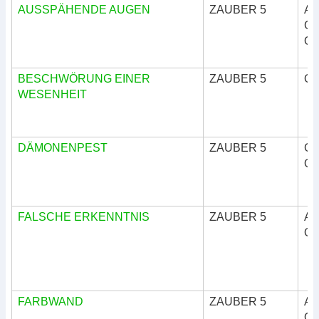
AUSSPÄHENDE AUGEN
ZAUBER 5
Ar
Göt
Okk
BESCHWÖRUNG EINER
ZAUBER 5
Okk
WESENHEIT
DÄMONENPEST
ZAUBER 5
Göt
Okk
FALSCHE ERKENNTNIS
ZAUBER 5
Ar
Okk
FARBWAND
ZAUBER 5
Ar
Okk